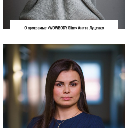
О программе «WOWBODY Slim» Анита Луценко