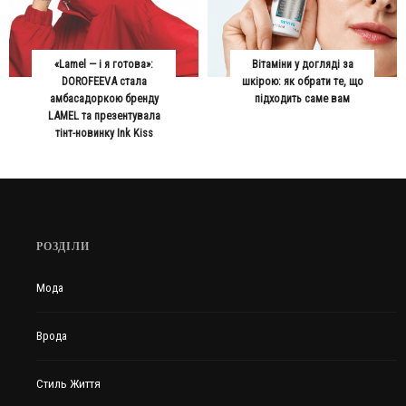
«Lamel — і я готова»:
Вітаміни у догляді за
DOROFEEVA стала
шкірою: як обрати те, що
амбасадоркою бренду
підходить саме вам
LAMEL та презентувала
тінт-новинку Ink Kiss
РОЗДІЛИ
Мода
Врода
Стиль Життя