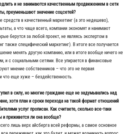
длить и не занимаются качественным продвижением в сети
ты, преуменьшают значение соцсетей?
е средств в качественный маркетинг (а это недешево),
ьтаты, а что чаще всего, компании экономят и нанимают
рые берутся за любой проект, не являясь экспертом в
г также специфический маркетинг). В итоге все получается
ешение менять другую компанию, или в итоге вообще ничего не
ми, и с социальными сетями. Все упирается в финансовые
руют мнение собственников – что это не первая
и что еще хуже – бездейственность.
упил в силу, но многие граждане еще не задумывались над
не, хотя план и сроки перехода на такой формат отношений
елями услуг прописан. Как считаете, сколько все-таки
 и приживется ли она вообще?
 всего лишь верх айсберга всей реформы, а самое основное
 все переживают, как это будет, и может возникнуть вопрос