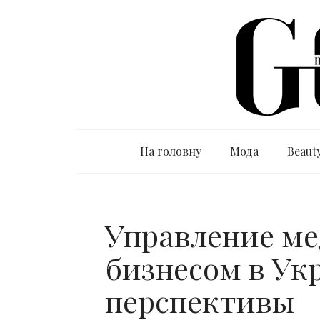
На головну
Мода
Beaut
Управление м
бизнесом в Ук
перспективы