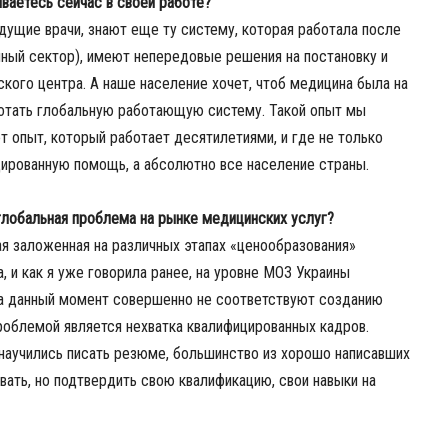
ваетесь сейчас в своей работе?
дущие врачи, знают еще ту систему, которая работала после
ный сектор), имеют непередовые решения на постановку и
кого центра. А наше население хочет, чтоб медицина была на
отать глобальную работающую систему. Такой опыт мы
т опыт, который работает десятилетиями, и где не только
ированную помощь, а абсолютно все население страны.
 глобальная проблема на рынке медицинских услуг?
ая заложенная на различных этапах «ценообразования»
 и как я уже говорила ранее, на уровне МОЗ Украины
на данный момент совершенно не соответствуют созданию
облемой является нехватка квалифицированных кадров.
 научились писать резюме, большинство из хорошо написавших
вать, но подтвердить свою квалификацию, свои навыки на