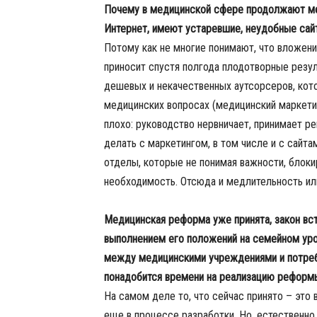
Почему в медицинской сфере продолжают ме
Интернет, имеют устаревшие, неудобные сай
Потому как не многие понимают, что вложени
приносит спустя полгода плодотворные резул
дешевых и некачественных аутсорсеров, кото
медицинских вопросах (медицинский маркетин
плохо: руководство нервничает, принимает р
делать с маркетингом, в том числе и с сайта
отделы, которые не понимая важности, блоки
необходимость. Отсюда и медлительность ил
Медицинская реформа уже принята, закон вст
выполнением его положений на семейном уров
между медицинскими учреждениями и потребит
понадобится времени на реализацию реформы
На самом деле то, что сейчас принято – это
еще в процессе разработки. Но, естественно,