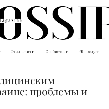
y
Стиль життя
Особистості
PR послуги
едицинским
раине: проблемы и