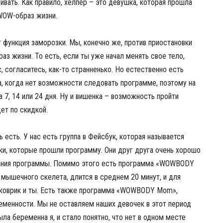
ивать. Как правило, хелпер – это девушка, которая прошла
WOW-образ жизни.
функция заморозки. Мы, конечно же, против приостановки
з жизни. То есть, если ты уже начал менять свое тело,
, согласитесь, как-то странненько. Но естественно есть
, когда нет возможности следовать программе, поэтому на
 7, 14 или 24 дня. Ну и вишенка – возможность пройти
дет по скидкой.
сть. У нас есть группа в Фейсбук, которая называется
и, которые прошли программу. Они друг друга очень хорошо
ания программы. Помимо этого есть программа «WOWBODY
 мышечного скелета, длится в среднем 20 минут, и для
 коврик и ты. Есть также программа «WOWBODY Mom»,
менности. Мы не оставляем наших девочек в этот период
ыла беременна я, и стало понятно, что нет в одном месте