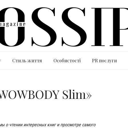
y
Стиль життя
Особистості
PR послуги
«WOWBODY Slim»
 мы о чтении интересных книг и просмотре самого