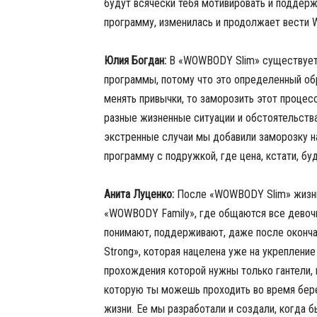
будут всячески тебя мотивировать и поддерж
программу, изменилась и продолжает вести 
Юлия Богдан:
В «WOWBODY Slim» существует 
программы, потому что это определенный обра
менять привычки, то заморозить этот процесс
разные жизненные ситуации и обстоятельства
экстренные случаи мы добавили заморозку на
программу с подружкой, где цена, кстати, бу
Анита Луценко:
После «WOWBODY Slim» жизнь е
«WOWBODY Family», где общаются все девочк
понимают, поддерживают, даже после оконч
Strong», которая нацелена уже на укрепление
прохождения которой нужны только гантели,
которую ты можешь проходить во время бере
жизни. Ее мы разработали и создали, когда б