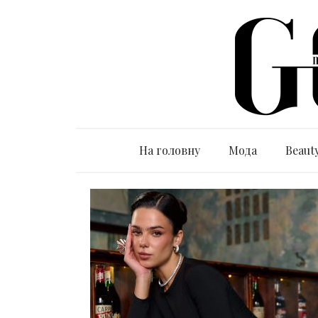
На головну
Мода
Beaut