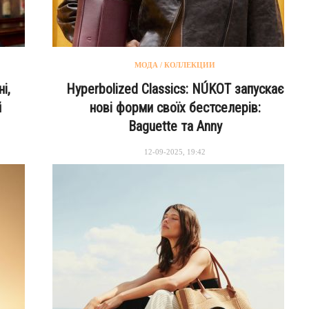
МОДА / КОЛЛЕКЦИИ
ні,
Hyperbolized Classics: NÚKOT запускає
й
нові форми своїх бестселерів:
Baguette та Anny
12-09-2025, 19:42