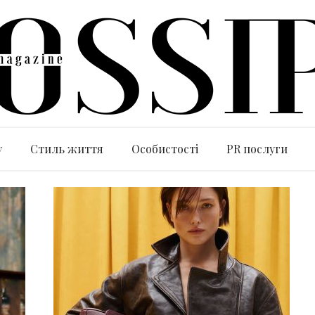
y
Стиль життя
Особистості
PR послуги