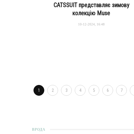
CATSSUIT представляє зимову
колекцію Muse
10-12-2024, 16:48
1
2
3
4
5
6
7
ВРОДА