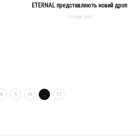
ETERNAL представляють новий дроп
7-11-2024, 23:27
8
9
10
...
17