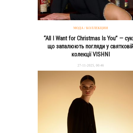
МОДА / КОЛЛЕКЦИИ
“All I Want for Christmas Is You” — сук
що запалюють погляди у святкові
колекції VISHNI
27-11-2025, 00:46