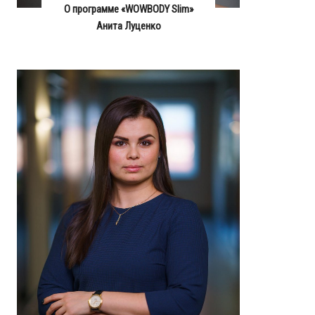
О программе «WOWBODY Slim»
Анита Луценко