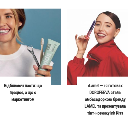
Відбілюючі пасти: що
«Lamel — і я готова»:
працює, а що є
DOROFEEVA стала
маркетингом
амбасадоркою бренду
LAMEL та презентувала
тінт-новинку Ink Kiss