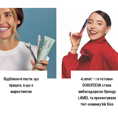
Відбілюючі пасти: що
«Lamel — і я готова»:
працює, а що є
DOROFEEVA стала
маркетингом
амбасадоркою бренду
LAMEL та презентувала
тінт-новинку Ink Kiss