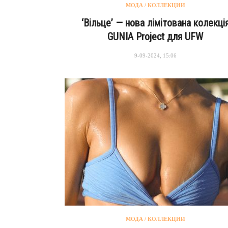
МОДА / КОЛЛЕКЦИИ
‘Вільцеʼ — нова лімітована колекці
GUNIA Project для UFW
9-09-2024, 15:06
МОДА / КОЛЛЕКЦИИ