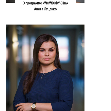
О программе «WOWBODY Slim»
Анита Луценко