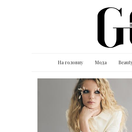
На головну
Мода
Beaut