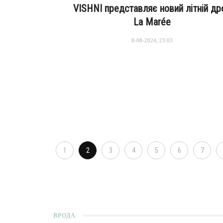
VISHNI представляє новий літній др
La Marée
8-08-2024, 23:03
1
2
3
4
5
6
7
ВРОДА