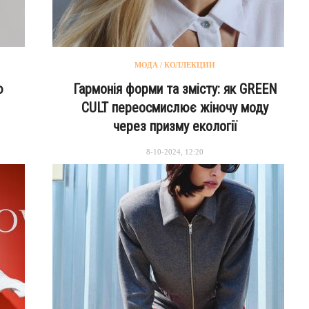
МОДА / КОЛЛЕКЦИИ
ю
Гармонія форми та змісту: як GREEN
CULT переосмислює жіночу моду
через призму екології
8-10-2024, 12:20