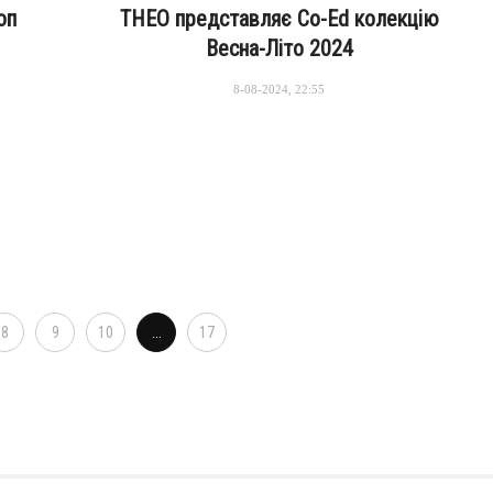
оп
THEO представляє Co-Ed колекцію
Весна-Літо 2024
8-08-2024, 22:55
8
9
10
...
17