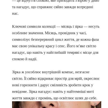
— це відчуття спокою, яке приходить з вірою у диво
та нагадує, що справжнє сяйво завжди всередині
нас.
Ключові символи колекції — місяць і зірка — несуть
особливе значення. Місяць, провідник у часі,
символізує безперервний цикл життя, де кожна фаза
має свою унікальну красу і сенс. Його м’яке світло
нагадує, що навіть у найглибшій темряві є місце для
спокою й надії.
Зірка ж уособлює внутрішній компас, незгасне
світло. Її сяйво відкриває простір для мрій, окреслює
нові горизонти і дарує сміливість зробити крок у
невідоме. Зірка нагадує: навіть у найтемніші миті
життя завжди є промінь, що освітлює шлях до себе.