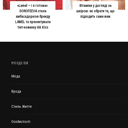
«Lamel — і я готова»:
Вітаміни у догляді за
DOROFEEVA стала
шкірою: як обрати те, що
амбасадоркою бренду
підходить саме вам
LAMEL та презентувала
тінт-новинку Ink Kiss
РОЗДІЛИ
Мода
Врода
Стиль Життя
Особистості