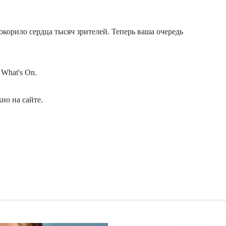
окорило сердца тысяч зрителей. Теперь ваша очередь
и
What's On
.
ожно
на сайте
.