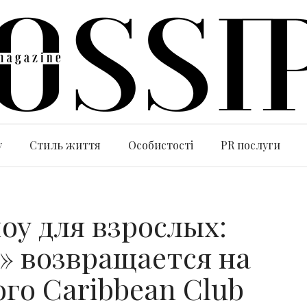
y
Стиль життя
Особистості
PR послуги
оу для взрослых:
ь» возвращается на
го Caribbean Club