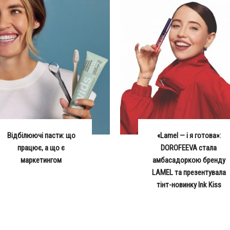
Відбілюючі пасти: що
«Lamel — і я готова»:
працює, а що є
DOROFEEVA стала
маркетингом
амбасадоркою бренду
LAMEL та презентувала
тінт-новинку Ink Kiss