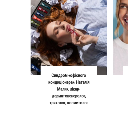
Синдром «офісного
кондиціонера». Наталія
Малик, лікар-
дерматовенеролог,
трихолог, косметолог