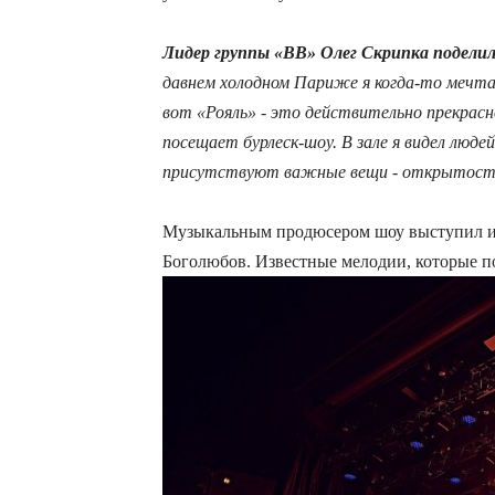
Лидер группы «ВВ» Олег Скрипка подели
давнем холодном Париже я когда-то мечта
вот «Рояль» - это действительно прекрас
посещает бурлеск-шоу. В зале я видел люд
присутствуют важные вещи - открытость, 
Музыкальным продюсером шоу выступил и
Боголюбов. Известные мелодии, которые п