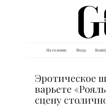
На головну
Мода
Beaut
Эротическое ш
варьете «Роял
сцену столично