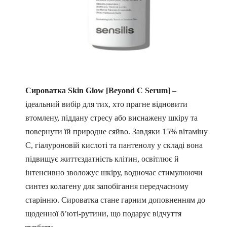
Сироватка Skin Glow [Beyond C Serum]
–
ідеальний вибір для тих, хто прагне відновити
втомлену, піддану стресу або виснажену шкіру та
повернути їй природне сяйво. Завдяки 15% вітаміну
C, гіалуроновій кислоті та пантенолу у складі вона
підвищує життєздатність клітин, освітлює й
інтенсивно зволожує шкіру, водночас стимулюючи
синтез колагену для запобігання передчасному
старінню. Сироватка стане гарним доповненням до
щоденної б’юті-рутини, що подарує відчуття