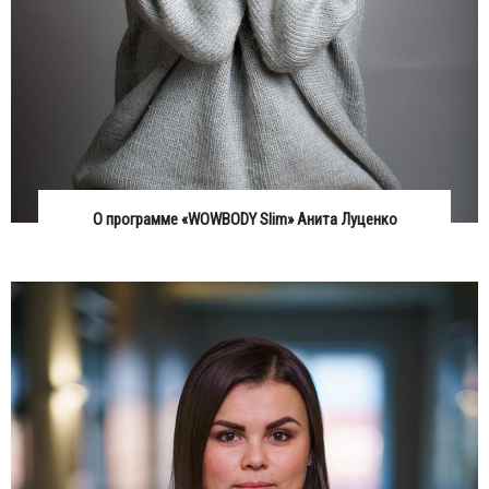
О программе «WOWBODY Slim» Анита Луценко