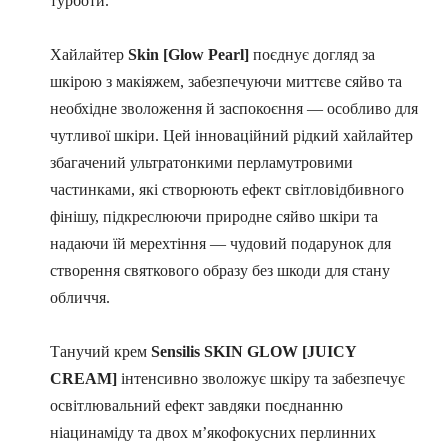
турботи.
Хайлайтер
Skin [Glow Pearl]
поєднує догляд за
шкірою з макіяжем, забезпечуючи миттєве сяйво та
необхідне зволоження й заспокоєння — особливо для
чутливої шкіри. Цей інноваційний рідкий хайлайтер
збагачений ультратонкими перламутровими
частинками, які створюють ефект світловідбивного
фінішу, підкреслюючи природне сяйво шкіри та
надаючи їй мерехтіння — чудовий подарунок для
створення святкового образу без шкоди для стану
обличчя.
Танучий крем
Sensilis SKIN GLOW [JUICY
CREAM]
інтенсивно зволожує шкіру та забезпечує
освітлювальний ефект завдяки поєднанню
ніацинаміду та двох м’якофокусних перлинних