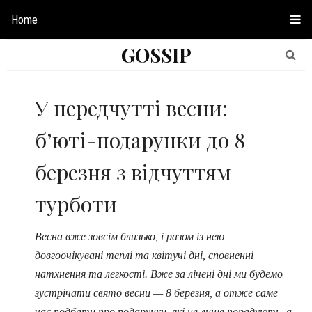
Home
GOSSIP
У передчутті весни:
б’юті-подарунки до 8
березня з відчуттям
турботи
Весна вже зовсім близько, і разом із нею
довгоочікувані теплі та квітучі дні, сповненні
натхнення та легкості. Вже за лічені дні ми будемо
зустрічати свято весни — 8 березня, а отже саме
час подбати про подарунки, які не лише порадують, а