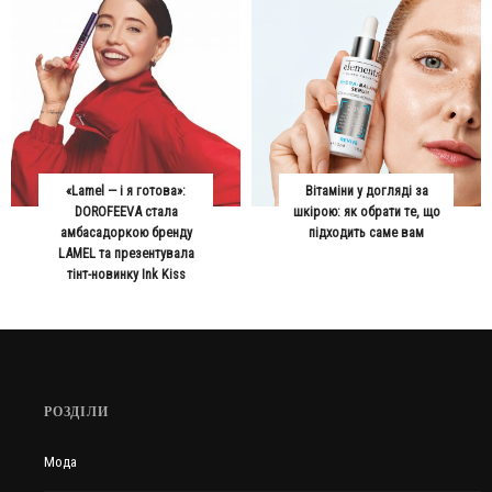
«Lamel — і я готова»:
Вітаміни у догляді за
DOROFEEVA стала
шкірою: як обрати те, що
амбасадоркою бренду
підходить саме вам
LAMEL та презентувала
тінт-новинку Ink Kiss
РОЗДІЛИ
Мода