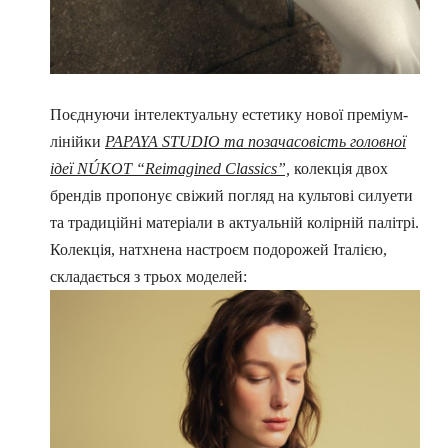
Поєднуючи інтелектуальну
естетику
нової
преміум-
лінійки
PAPAYA STUDIO та позачасовість головної
ідеї NÚKOT “Reimagined Classics”,
колекція двох
брендів пропонує свіжий погляд на культові силуети
та традиційні матеріали в актуальній колірній палітрі.
Колекція, натхнена настроєм подорожей Італією,
складається з трьох моделей: