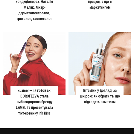
кондиціонера». Наталія
працює, а що є
Малик, лікар-
маркетингом
дерматовенеролог,
трихолог, косметолог
«Lamel — і я готова»:
Вітаміни у догляді за
DOROFEEVA стала
шкірою: як обрати те, що
амбасадоркою бренду
підходить саме вам
LAMEL та презентувала
тінт-новинку Ink Kiss