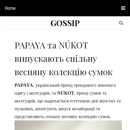
Home
GOSSIP
PAPAYA та NÚKOT
випускають спільну
весняну колекцію сумок
PAPAYA
, український бренд трендового жіночого
одягу і аксесуарів, та
NÚKOT
, бренд сумок та
аксесуарів, що надихається естетикою девʼяностих та
нульових, анонсують запуск колаборації та
представляють спільну весняну колекцію сумок.