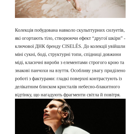
Колекція побудована навколо скульптурних силуетів,
які огортають тіло, створюючи ефект “другої шкіри” -
ключової ДНК бренду CISELÉS. До колекції увійшли
міні сукні, боді, структурні топи, спідниці довжини
міді, класичні вироби з елементами строгого крою та
знакові панчохи на взуття. Особливу увагу приділено
роботі з фактурами: гладкі поверхні контрастують із
делікатним блиском кристалів небесно-блакитного
відтінку, що нагадують фрагменти світла й повітря.