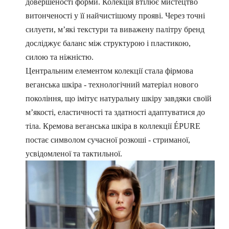
довершеності форми. Колекція втілює мистецтво
витонченості у її найчистішому прояві. Через точні
силуети, м’які текстури та виважену палітру бренд
досліджує баланс між структурою і пластикою,
силою та ніжністю.
Центральним елементом колекції стала фірмова
веганська шкіра - технологічний матеріал нового
покоління, що імітує натуральну шкіру завдяки своїй
м’якості, еластичності та здатності адаптуватися до
тіла. Кремова веганська шкіра в коллекції ÉPURE
постає символом сучасної розкоші - стриманої,
усвідомленої та тактильної.