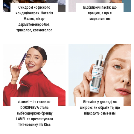
Синдром «офісного
Відбілюючі пасти: що
кондиціонера». Наталія
працює, а що є
Малик, лікар-
маркетингом
дерматовенеролог,
трихолог, косметолог
«Lamel — і я готова»:
Вітаміни у догляді за
DOROFEEVA стала
шкірою: як обрати те, що
амбасадоркою бренду
підходить саме вам
LAMEL та презентувала
тінт-новинку Ink Kiss