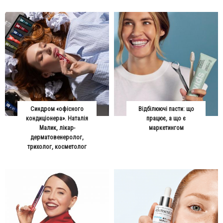
Синдром «офісного
Відбілюючі пасти: що
кондиціонера». Наталія
працює, а що є
Малик, лікар-
маркетингом
дерматовенеролог,
трихолог, косметолог