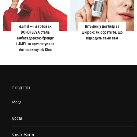
«Lamel — і я готова»:
Вітаміни у догляді за
DOROFEEVA стала
шкірою: як обрати те, що
амбасадоркою бренду
підходить саме вам
LAMEL та презентувала
тінт-новинку Ink Kiss
РОЗДІЛИ
Мода
Врода
Стиль Життя