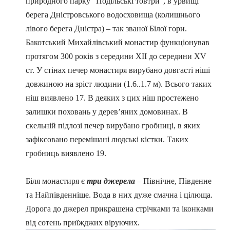
природного парку "Подільські товтри", в урвищі
берега Дністровського водосховища (колишнього
лівого берега Дністра) – так званої Білої гори.
Бакотський Михайлівський монастир функціонував
протягом 300 років з середини ХІІ до середини XV
ст. У стінах печер монастиря вирубано довгасті ніші
довжиною на зріст людини (1.6..1.7 м). Всього таких
ніш виявлено 17. В деяких з цих ніш простежено
залишки поховань у дерев’яних домовинах. В
скельній підлозі печер вирубано гробниці, в яких
зафіксовано перемішані людські кістки. Таких
гробниць виявлено 19.
Біля монастиря є
три джерела
– Північне, Південне
та Найпівденніше. Вода в них дуже смачна і цілюща.
Дорога до джерел прикрашена стрічками та іконками
від сотень приїжджих віруючих.