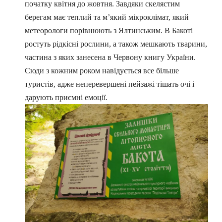
початку квітня до жовтня. Завдяки скелястим
берегам має теплий та м’який мікроклімат, який
метеорологи порівнюють з Ялтинським. В Бакоті
ростуть рідкісні рослини, а також мешкають тварини,
частина з яких занесена в Червону книгу України.
Сюди з кожним роком навідується все більше
туристів, адже неперевершені пейзажі тішать очі і
дарують приємні емоції.