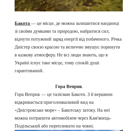
Бакота
— це місце, де можна залишитися наодинці
зі своїми думками та природою, набратися сил,
відчути потужний заряд енергії від побаченого. Річка
Дністер своєю красою та величчю змушує поринути
в казкову атмосферу. Не всі люди знають, що в
Україні існує таке місце, тому спокій душі
гарантований.
Гора Веприк
Гора Веприк — це талісман Бакоти. З її вершини
відкривається приголомшливий вид на
«Дністровське море» – Бакотську затоку. На неї
можна потрапити автомобілем через Кам'янець-
Подільський або перепливати на човні.