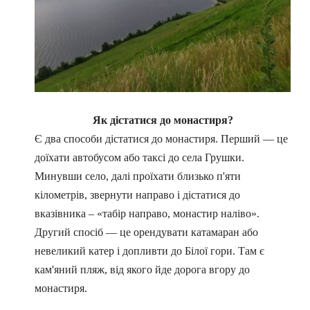
Як дістатися до монастиря?
Є два способи дістатися до монастиря. Перший
—
це
доїхати автобусом або таксі до села Грушки.
Минувши село, далі проїхати близько п'яти
кілометрів, звернути направо і дістатися до
вказівника – «табір направо, монастир наліво».
Другий спосіб
—
це орендувати катамаран або
невеликий катер і допливти до Білої гори. Там є
кам'яний пляж, від якого йде дорога вгору до
монастиря.