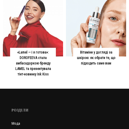
«Lamel — і я готова»:
Вітаміни у догляді за
DOROFEEVA стала
шкірою: як обрати те, що
амбасадоркою бренду
підходить саме вам
LAMEL та презентувала
тінт-новинку Ink Kiss
РОЗДІЛИ
Мода