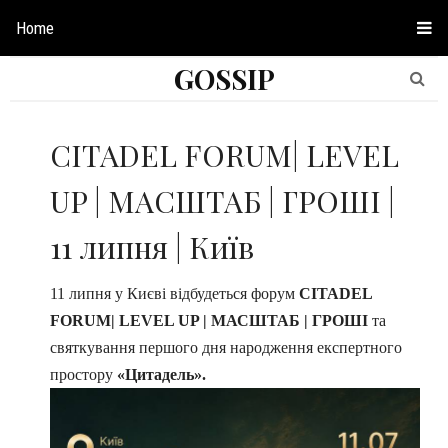
Home
GOSSIP
CITADEL FORUM| LEVEL
UP | МАСШТАБ | ГРОШІ |
11 липня | Київ
11 липня у Києві відбудеться форум
CITADEL
FORUM| LEVEL UP | МАСШТАБ | ГРОШІ
та
святкування першого дня народження експертного
простору
«Цитадель».