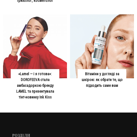
трихолог, косметолог
«Lamel — і я готова»:
Вітаміни у догляді за
DOROFEEVA стала
шкірою: як обрати те, що
амбасадоркою бренду
підходить саме вам
LAMEL та презентувала
тінт-новинку Ink Kiss
РОЗДІЛИ