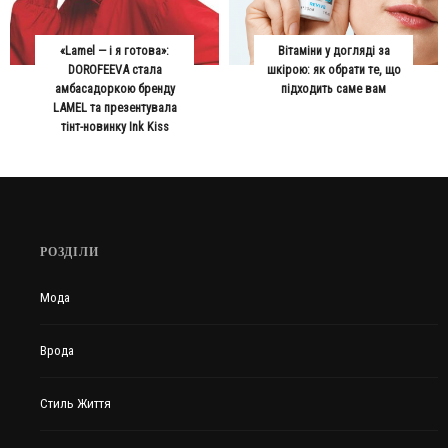
«Lamel — і я готова»:
Вітаміни у догляді за
DOROFEEVA стала
шкірою: як обрати те, що
амбасадоркою бренду
підходить саме вам
LAMEL та презентувала
тінт-новинку Ink Kiss
РОЗДІЛИ
Мода
Врода
Стиль Життя