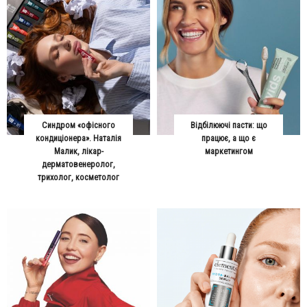
Синдром «офісного
Відбілюючі пасти: що
кондиціонера». Наталія
працює, а що є
Малик, лікар-
маркетингом
дерматовенеролог,
трихолог, косметолог