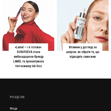
«Lamel — і я готова»:
Вітаміни у догляді за
DOROFEEVA стала
шкірою: як обрати те, що
амбасадоркою бренду
підходить саме вам
LAMEL та презентувала
тінт-новинку Ink Kiss
РОЗДІЛИ
Мода