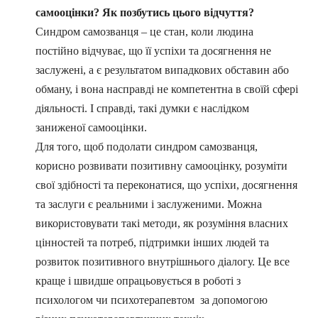
самооцінки? Як позбутись цього відчуття?
Синдром самозванця – це стан, коли людина
постійно відчуває, що її успіхи та досягнення не
заслужені, а є результатом випадкових обставин або
обману, і вона насправді не компетентна в своїй сфері
діяльності. І справді, такі думки є наслідком
заниженої самооцінки.
Для того, щоб подолати синдром самозванця,
корисно розвивати позитивну самооцінку, розуміти
свої здібності та переконатися, що успіхи, досягнення
та заслуги є реальними і заслуженими. Можна
використовувати такі методи, як розуміння власних
цінностей та потреб, підтримки інших людей та
розвиток позитивного внутрішнього діалогу. Це все
краще і швидше опрацьовується в роботі з
психологом чи психотерапевтом за допомогою