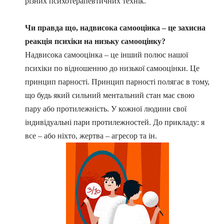
різних психотерапевтичних технік.
Чи правда що, надвисока самооцінка – це захисна
реакція психіки на низьку самооцінку?
Надвисока самооцінка – це інший полюс нашої
психіки по відношенню до низької самооцінки. Це
принцип парності. Принцип парності полягає в тому,
що будь який сильний ментальний стан має свою
пару або протилежність. У кожної людини свої
індивідуальні пари протилежностей. До прикладу: я
все – або ніхто, жертва – агресор та ін.