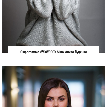
О программе «WOWBODY Slim» Анита Луценко