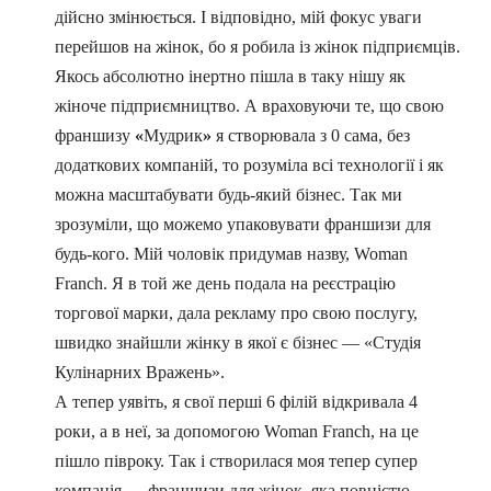
дійсно змінюється. І відповідно, мій фокус уваги
перейшов на жінок, бо я робила із жінок підприємців.
Якось абсолютно інертно пішла в таку нішу як
жіноче підприємництво. А враховуючи те, що свою
франшизу
«
Мудрик
»
я створювала з 0 сама, без
додаткових компаній, то розуміла всі технології і як
можна масштабувати будь-який бізнес. Так ми
зрозуміли, що можемо упаковувати франшизи для
будь-кого. Мій чоловік придумав назву, Woman
Franch. Я в той же день подала на реєстрацію
торгової марки, дала рекламу про свою послугу,
швидко знайшли жінку в якої є бізнес
—
«
Студія
Кулінарних Вражень​
»
.
А тепер уявіть, я свої перші 6 філій відкривала 4
роки, а в неї, за допомогою Woman Franch, на це
пішло півроку. Так і створилася моя тепер супер
компанія — франшизи для жінок, яка повністю