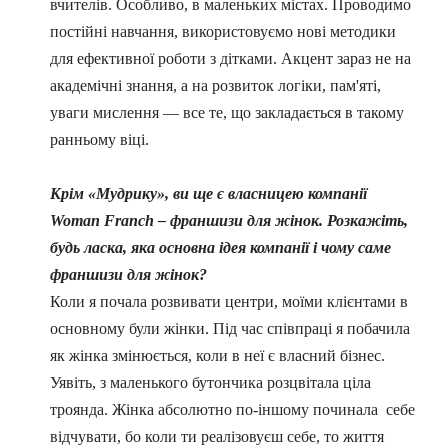
вчителів. Особливо, в маленьких містах. Проводимо
постійні навчання, використовуємо нові методики
для ефективної роботи з дітками. Акцент зараз не на
академічні знання, а на розвиток логіки, пам'яті,
уваги мислення
—
все те, що закладається в такому
ранньому віці.
Крім
«
Мудрику
»
, ви ще є власницею компанії
Woman Franch – франшизи для жінок. Розкажіть,
будь ласка, яка основна ідея компанії і чому саме
франшизи для жінок?
Коли я почала розвивати центри, моїми клієнтами в
основному були жінки. Під час співпраці я побачила
як жінка змінюється, коли в неї є власний бізнес.
Уявіть, з маленького бутончика розцвітала ціла
троянда. Жінка абсолютно по-іншому починала себе
відчувати, бо коли ти реалізовуєш себе, то життя