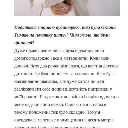
Поділіться з нашою аудиторією, ким була Оксана
Тимків на початку шляху? Чим жила, які були
цінності?
Дуже цікаво, але колись я була відчайдушною
домогосподаркою і вся в материнстві. Коли моїй
донечці було два рочки дізналася, що вагітна другою
дитиною. Це було не зовсім заплановано. Я то була
надзвичайно щаслива, але дуже хотіла почати
реалізовувати себе попри відсутність підтримки у
моїй родині. Я дуже активна жінка і сидіти вдома для
мене надзвичайно важко. Однак, піти в найм в
такому положенні теж було складно. Тому я
орендувала маленьке приміщення на десять метрів
квадратних і почала розповідати матусям як