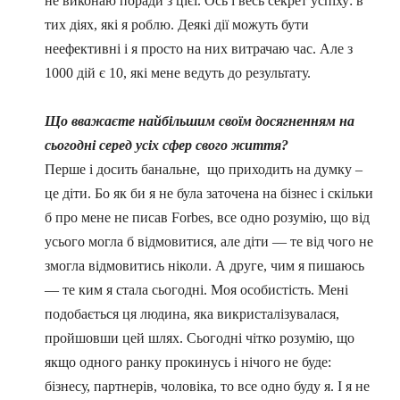
не виконаю поради з цієї. Ось і весь секрет успіху: в
тих діях, які я роблю. Деякі дії можуть бути
неефективні і я просто на них витрачаю час. Але з
1000 дій є 10, які мене ведуть до результату.
Що вважаєте найбільшим своїм досягненням на
сьогодні серед усіх сфер свого життя?
Перше і досить банальне, що приходить на думку –
це діти. Бо як би я не була заточена на бізнес і скільки
б про мене не писав Forbes, все одно розумію, що від
усього могла б відмовитися, але діти
—
те від чого не
змогла відмовитись ніколи. А друге, чим я пишаюсь
—
те ким я стала сьогодні. Моя особистість. Мені
подобається ця людина, яка викристалізувалася,
пройшовши цей шлях. Сьогодні чітко розумію, що
якщо одного ранку прокинусь і нічого не буде:
бізнесу, партнерів, чоловіка, то все одно буду я. І я не