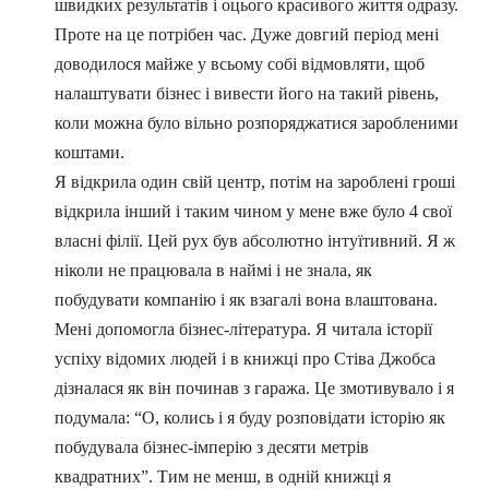
швидких результатів і оцього красивого життя одразу.
Проте на це потрібен час. Дуже довгий період мені
доводилося майже у всьому собі відмовляти, щоб
налаштувати бізнес і вивести його на такий рівень,
коли можна було вільно розпоряджатися заробленими
коштами.
Я відкрила один свій центр, потім на зароблені гроші
відкрила інший і таким чином у мене вже було 4 свої
власні філії. Цей рух був абсолютно інтуїтивний. Я ж
ніколи не працювала в наймі і не знала, як
побудувати компанію і як взагалі вона влаштована.
Мені допомогла бізнес-література. Я читала історії
успіху відомих людей і в книжці про Стіва Джобса
дізналася як він починав з гаража. Це змотивувало і я
подумала: “О, колись і я буду розповідати історію як
побудувала бізнес-імперію з десяти метрів
квадратних”. Тим не менш, в одній книжці я