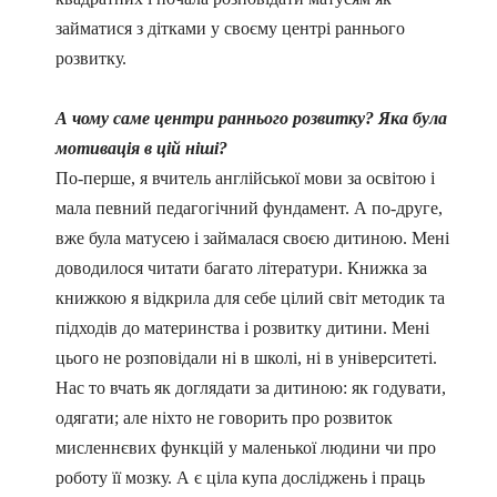
займатися з дітками у своєму центрі раннього
розвитку.
А чому саме центри раннього розвитку? Яка була
мотивація в цій ніші?
По-перше, я вчитель англійської мови за освітою і
мала певний педагогічний фундамент. А по-друге,
вже була матусею і займалася своєю дитиною. Мені
доводилося читати багато літератури. Книжка за
книжкою я відкрила для себе цілий світ методик та
підходів до материнства і розвитку дитини. Мені
цього не розповідали ні в школі, ні в університеті.
Нас то вчать як доглядати за дитиною: як годувати,
одягати; але ніхто не говорить про розвиток
мисленнєвих функцій у маленької людини чи про
роботу її мозку. А є ціла купа досліджень і праць