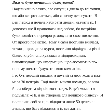
Важко було починати делегувати?
Надзвичайно важко, але ситуація дішла до тої точки,
що або все розвалиться, або я почну делегувати. В
цей період я почала набирати людей, навчати їх. І
довелося ще й працювати над собою, бо потрібно
було повністю перепрограмовувати своє мислення.
От просто повністю. Тому я сама постійно вчилася,
читала, проходила курси, постійно відвідувала різні
бізнес-клуби, спілкувалася з підприємцями,
накопичувала цю інформацію, щоб абсолютно по-
новому почати будувати свою компанію.
І то був перший виклик, а другий стався, коли я вже
мала 30 центрів. Тоді навіть маючи команду, голова
йшла обертом від кількості задач. В цей момент я
подумала:
«
Ні, я не створена для великого бізнесу
»
. Я
поставила собі за ціль відкрити лише 50 центрів і
думала, що буду відкривати їх все життя.