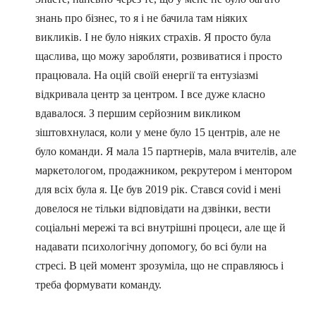
знань про бізнес, то я і не бачила там ніяких
викликів. І не було ніяких страхів. Я просто була
щаслива, що можу заробляти, розвиватися і просто
працювала. На оцій своїй енергії та ентузіазмі
відкривала центр за центром. І все дуже класно
вдавалося. З першим серйозним викликом
зіштовхнулася, коли у мене було 15 центрів, але не
було команди. Я мала 15 партнерів, мала вчителів, але
маркетологом, продажником, рекрутером і ментором
для всіх була я. Це був 2019 рік. Стався covid і мені
довелося не тільки відповідати на дзвінки, вести
соціальні мережі та всі внутрішні процеси, але ще й
надавати психологічну допомогу, бо всі були на
стресі. В цей момент зрозуміла, що не справляюсь і
треба формувати команду.