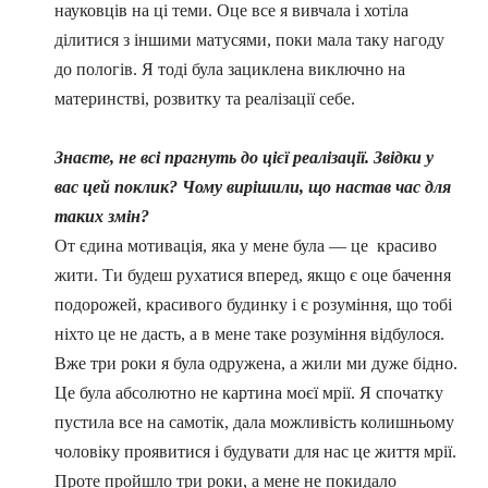
науковців на ці теми. Оце все я вивчала і хотіла
ділитися з іншими матусями, поки мала таку нагоду
до пологів. Я тоді була зациклена виключно на
материнстві, розвитку та реалізації себе.
Знаєте, не всі прагнуть до цієї реалізації. Звідки у
вас цей поклик? Чому вирішили, що настав час для
таких змін?
От єдина мотивація, яка у мене була
—
це красиво
жити. Ти будеш рухатися вперед, якщо є оце бачення
подорожей, красивого будинку і є розуміння, що тобі
ніхто це не дасть, а в мене таке розуміння відбулося.
Вже три роки я була одружена, а жили ми дуже бідно.
Це була абсолютно не картина моєї мрії. Я спочатку
пустила все на самотік, дала можливість колишньому
чоловіку проявитися і будувати для нас це життя мрії.
Проте пройшло три роки, а мене не покидало