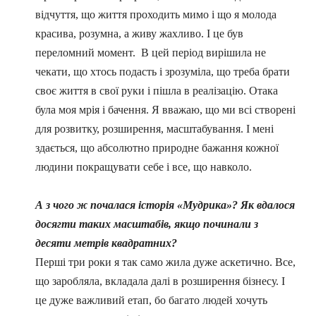
відчуття, що життя проходить мимо і що я молода
красива, розумна, а живу жахливо. І це був
переломний момент. В цей період вирішила не
чекати, що хтось подасть і зрозуміла, що треба брати
своє життя в свої руки і пішла в реалізацію. Отака
була моя мрія і бачення. Я вважаю, що ми всі створені
для розвитку, розширення, масштабування. І мені
здається, що абсолютно природне бажання кожної
людини покращувати себе і все, що навколо.
А з чого ж почалася історія
«
Мудрика
»
? Як вдалося
досягти таких масштабів, якщо починали з
десяти метрів квадратних?
Перші три роки я так само жила дуже аскетично. Все,
що заробляла, вкладала далі в розширення бізнесу. І
це дуже важливий етап, бо багато людей хочуть