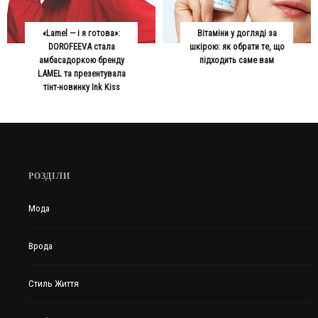
«Lamel — і я готова»:
Вітаміни у догляді за
DOROFEEVA стала
шкірою: як обрати те, що
амбасадоркою бренду
підходить саме вам
LAMEL та презентувала
тінт-новинку Ink Kiss
РОЗДІЛИ
Мода
Врода
Стиль Життя