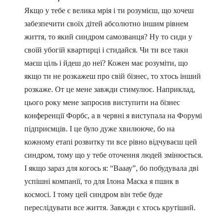
Якщо у тебе є велика мрія і ти розумієш, що хочеш
забезпечити своїх дітей абсолютно іншим рівнем
життя, то який синдром самозванця? Ну то сиди у
своїй убогій квартирці і стидайся. Чи ти все таки
маєш ціль і йдеш до неї? Кожен має розуміти, що
якщо ти не розкажеш про свій бізнес, то хтось інший
розкаже. От це мене завжди стимулює. Наприклад,
цього року мене запросив виступити на бізнес
конференції Форбс, а в червні я виступала на Форумі
підприємців. І це було дуже хвилююче, бо на
кожному етапі розвитку ти все рівно відчуваєш цей
синдром, тому що у тебе оточення людей змінюється.
І якщо зараз для когось я: “Вааау”, бо побудувала дві
успішні компанії, то для Ілона Маска я пшик в
космосі. І тому цей синдром він тебе буде
переслідувати все життя. Завжди є хтось крутіший.