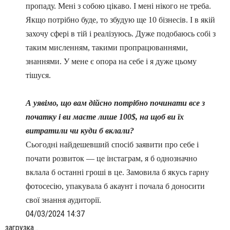
пропаду. Мені з собою цікаво. І мені нікого не треба.
Якщо потрібно буде, то збудую ще 10 бізнесів. І в якій
захочу сфері в тій і реалізуюсь. Дуже подобаюсь собі з
таким мисленням, такими пропрацюваннями,
знаннями. У мене є опора на себе і я дуже цьому
тішуся.
А уявімо, що вам дійсно потрібно починати все з
початку і ви маєте лише 100$, на щоб ви їх
витратили чи куди б вклали?
Сьогодні найдешевший спосіб заявити про себе і
почати розвиток — це інстаграм, я б однозначно
вклала б останні гроші в це. Замовила б якусь гарну
фотосесію, упакувала б акаунт і почала б доносити
свої знання аудиторії.
04/03/2024 14:37
загрузка...