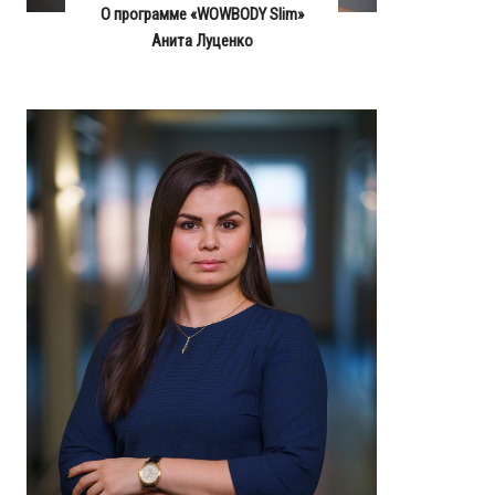
О программе «WOWBODY Slim»
Анита Луценко