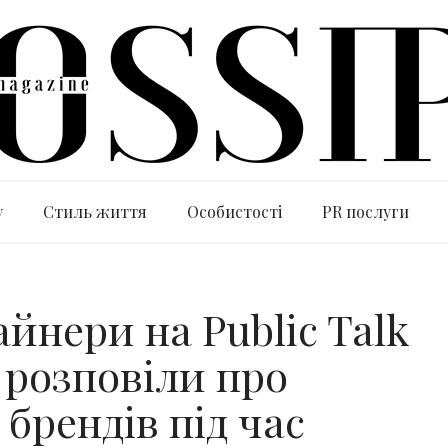
y
Стиль життя
Особистості
PR послуги
айнери на Public Talk
 розповіли про
 брендів під час