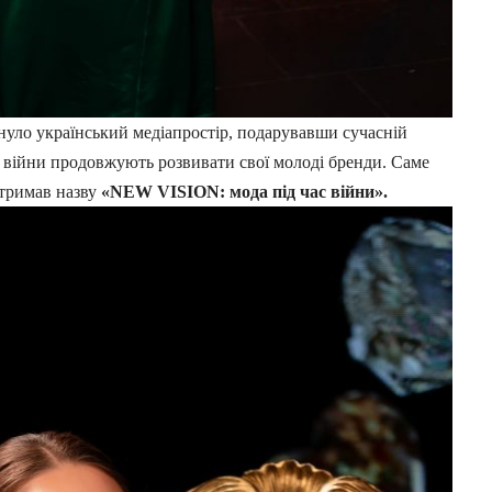
нуло український медіапростір, подарувавши сучасній
час війни продовжують розвивати свої молоді бренди. Саме
 отримав назву
«NEW VISION: мода під час війни».