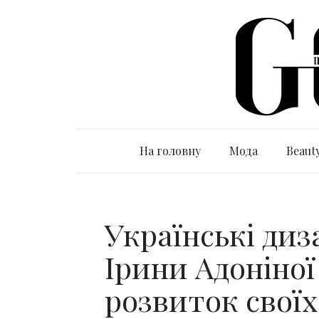
На головну
Мода
Beaut
Українські диз
Ірини Адоніної
розвиток своїх