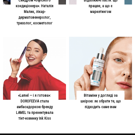
Синдром «офісного
Відбілюючі пасти: що
кондиціонера». Наталія
працює, а що є
Малик, лікар-
маркетингом
дерматовенеролог,
трихолог, косметолог
«Lamel — і я готова»:
Вітаміни у догляді за
DOROFEEVA стала
шкірою: як обрати те, що
амбасадоркою бренду
підходить саме вам
LAMEL та презентувала
тінт-новинку Ink Kiss