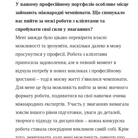
У вашому професійному портфоліо особливе місце
займають міжнародні чемпіонати. Що спонукало
вас вийти за межі роботи з клієнтами та
спробувати свої сили у змаганнях?
Мені завжди було цікаво перевірити власні
можливості та зрозуміти, наскільки далеко я можу
просунутися у професії. Робота з клієнтами
приносила задоволення, але в певний момент я
відчула потребу в нових викликах і професійному
зростанні – тоді в моєму житті з’явилися чемпіонати.
Для мене це була можливість вийти за межі звичного
формату роботи, подивитися на свої навички очима
міжнародних експертів. Участь у змаганнях вимагала
зовсім іншого рівня підготовки, уваги до деталей,
творчого підходу та дисципліни – кожна конкурсна
робота ставала своєрідним викликом самій собі. Крім
того, чемпіонати дали мені можливість заявити про