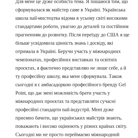
Для мене це дуже особиста тема. Я пишаюся тим, що
сформувалася як майстер саме в Україні. Українська
школа nail-мистецтва відома в усьому світі високими
стандартами роботи, увагою до деталей та постійним
прагненням до розвитку. Після переїзду до США я ще
більше усвідомила цінність знань і досвіду, які
отримала в Україні. Беручи участь у міжнародних
чемпіонатах, професійних виставках та освітніх
проєктах, я фактично представляю не лише себе, а й
ту професійну школу, яка мене сформувала. Також
сьогодні я є амбасадоркою професійного бренду Gel
Point, що дає мені можливість брати участь у
міжнародних проєктах та представляти сучасні
професійні стандарти nail-індустрії. Мені дуже
приємно бачити, що українських майстрів знають,
поважають і високо оцінюють у різних країнах світу.
Сьогодні ми не просто переймаємо міжнародний