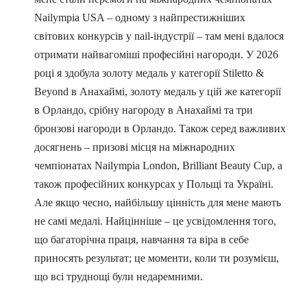
Nailympia USA – одному з найпрестижніших
світових конкурсів у nail-індустрії – там мені вдалося
отримати найвагоміші професійні нагороди. У 2026
році я здобула золоту медаль у категорії Stiletto &
Beyond в Анахаймі, золоту медаль у цій же категорії
в Орландо, срібну нагороду в Анахаймі та три
бронзові нагороди в Орландо. Також серед важливих
досягнень – призові місця на міжнародних
чемпіонатах Nailympia London, Brilliant Beauty Cup, а
також професійних конкурсах у Польщі та Україні.
Але якщо чесно, найбільшу цінність для мене мають
не самі медалі. Найцінніше – це усвідомлення того,
що багаторічна праця, навчання та віра в себе
приносять результат; це моменти, коли ти розумієш,
що всі труднощі були недаремними.