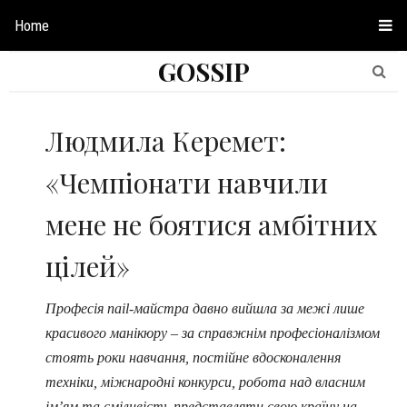
Home
GOSSIP
Людмила Керемет:
«Чемпіонати навчили
мене не боятися амбітних
цілей»
Професія nail-майстра давно вийшла за межі лише
красивого манікюру – за справжнім професіоналізмом
стоять роки навчання, постійне вдосконалення
техніки, міжнародні конкурси, робота над власним
ім’ям та сміливість представляти свою країну на