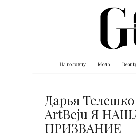
На головну
Мода
Beaut
Дарья Телешк
ArtBeju Я НА
ПРИЗВАНИЕ