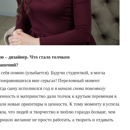
ю – дизайнер. Что стало толчком
рашений?
себя помню (улыбается). Будучи студенткой, я могла
а понравившихся мне серьгах! Переломный момент
огда сыну исполнился год и я
начала снова понемногу
нность и материнство дали толчок к крутым переменам в
али новые ориентиры и ценности. К тому моменту я успела
яла, что людей и творчество я люблю гораздо больше, чем
ришло желание не просто работать, а творить и отдавать