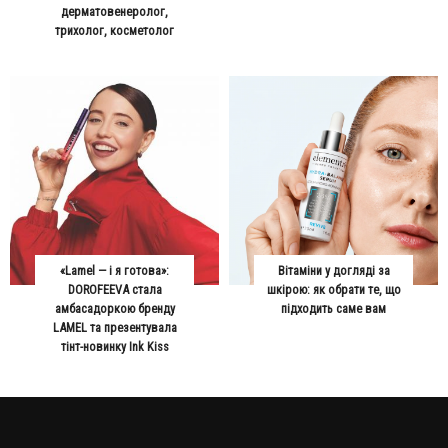
дерматовенеролог,
трихолог, косметолог
«Lamel — і я готова»:
Вітаміни у догляді за
DOROFEEVA стала
шкірою: як обрати те, що
амбасадоркою бренду
підходить саме вам
LAMEL та презентувала
тінт-новинку Ink Kiss