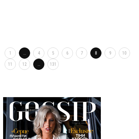
1
...
4
5
6
7
8
9
10
11
12
...
131