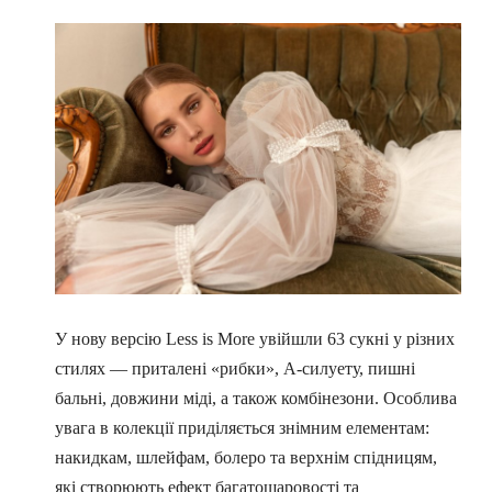
У нову версію Less is More увійшли 63 сукні у різних
стилях — приталені «рибки», А-силуету, пишні
бальні, довжини міді, а також комбінезони. Особлива
увага в колекції приділяється знімним елементам:
накидкам, шлейфам, болеро та верхнім спідницям,
які створюють ефект багатошаровості та