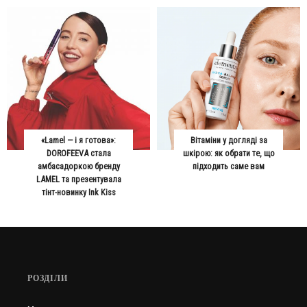
«Lamel — і я готова»:
Вітаміни у догляді за
DOROFEEVA стала
шкірою: як обрати те, що
амбасадоркою бренду
підходить саме вам
LAMEL та презентувала
тінт-новинку Ink Kiss
РОЗДІЛИ