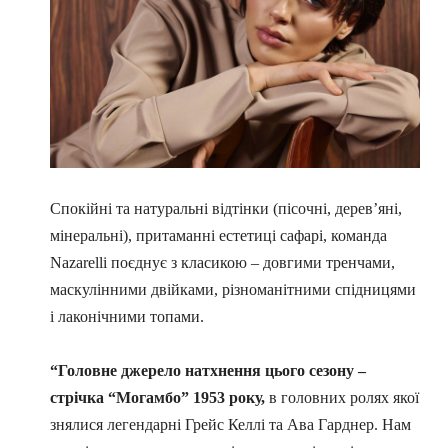
Спокійні та натуральні відтінки (пісочні, дерев’яні,
мінеральні), притаманні естетиці сафарі, команда
Nazarelli поєднує з класикою – довгими тренчами,
маскулінними двійками, різноманітними спідницями
і лаконічними топами.
“Головне джерело натхнення цього сезону –
стрічка “Могамбо” 1953 року,
в головних ролях якої
знялися легендарні Грейс Келлі та Ава Гарднер. Нам