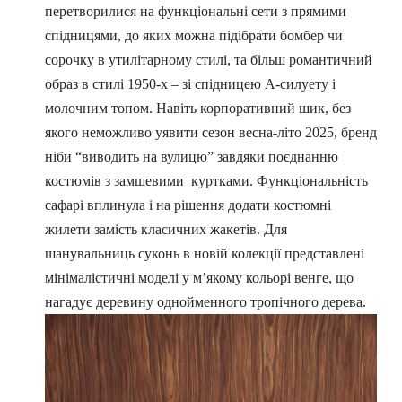
перетворилися на функціональні сети з прямими
спідницями, до яких можна підібрати бомбер чи
сорочку в утилітарному стилі, та більш романтичний
образ в стилі 1950-х – зі спідницею А-силуету і
молочним топом. Навіть корпоративний шик, без
якого неможливо уявити сезон весна-літо 2025, бренд
ніби “виводить на вулицю” завдяки поєднанню
костюмів з замшевими куртками. Функціональність
сафарі вплинула і на рішення додати костюмні
жилети замість класичних жакетів. Для
шанувальниць суконь в новій колекції представлені
мінімалістичні моделі у м’якому кольорі венге, що
нагадує деревину однойменного тропічного дерева.