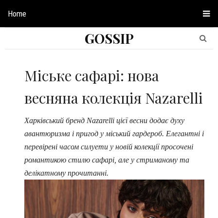
Home
GOSSIP
Міське сафарі: нова
весняна колекція Nazarelli
Харківський бренд Nazarelli цієї весни додає духу
авантюризма і пригод у міський гардероб. Елегантні і
перевірені часом силуети у новій колекції просочені
романтикою стилю сафарі, але у стриманому та
делікатному прочитанні.