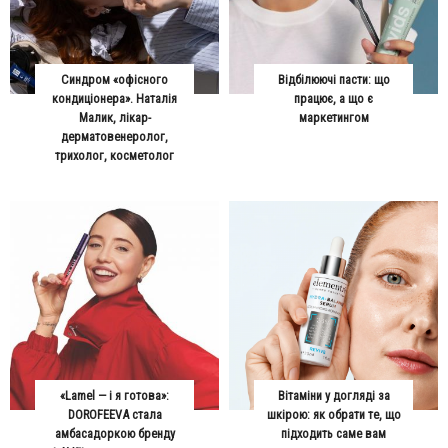
Синдром «офісного
Відбілюючі пасти: що
кондиціонера». Наталія
працює, а що є
Малик, лікар-
маркетингом
дерматовенеролог,
трихолог, косметолог
«Lamel — і я готова»:
Вітаміни у догляді за
DOROFEEVA стала
шкірою: як обрати те, що
амбасадоркою бренду
підходить саме вам