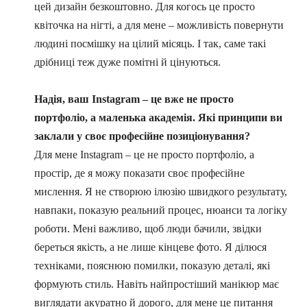
цей дизайн безкоштовно. Для когось це просто
квіточка на нігті, а для мене – можливість повернути
людині посмішку на цілий місяць. І так, саме такі
дрібниці теж дуже помітні й цінуються.
Надія, ваш Instagram – це вже не просто
портфоліо, а маленька академія. Які принципи ви
заклали у своє професійне позиціонування?
Для мене Instagram – це не просто портфоліо, а
простір, де я можу показати своє професійне
мислення. Я не створюю ілюзію швидкого результату,
навпаки, показую реальний процес, нюанси та логіку
роботи. Мені важливо, щоб люди бачили, звідки
береться якість, а не лише кінцеве фото. Я ділюся
техніками, пояснюю помилки, показую деталі, які
формують стиль. Навіть найпростіший манікюр має
виглядати акуратно й дорого, для мене це питання