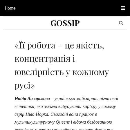
Home
GOSSIP
«Її робота – це якість,
концентрація і
ювелірність у кожному
русі»
Надія Лазарькова
– українська майстриня нігтьової
естетики, яка змогла вибудувати кар’єру у самому
серці Нью-Йорка. Сьогодні вона працює в
мультикультурному Queens і відома бездоганною
технікою, чистими викладками, акуратністю та