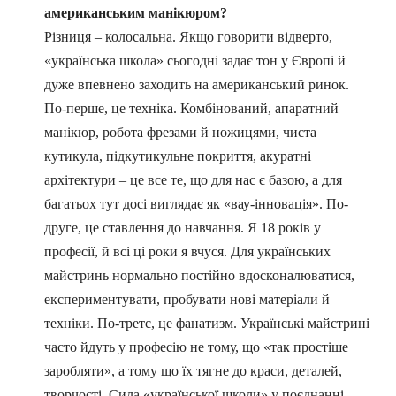
американським манікюром?
Різниця – колосальна. Якщо говорити відверто,
«українська школа» сьогодні задає тон у Європі й
дуже впевнено заходить на американський ринок.
По-перше, це техніка. Комбінований, апаратний
манікюр, робота фрезами й ножицями, чиста
кутикула, підкутикульне покриття, акуратні
архітектури – це все те, що для нас є базою, а для
багатьох тут досі виглядає як «вау-інновація». По-
друге, це ставлення до навчання. Я 18 років у
професії, й всі ці роки я вчуся. Для українських
майстринь нормально постійно вдосконалюватися,
експериментувати, пробувати нові матеріали й
техніки. По-третє, це фанатизм. Українські майстрині
часто йдуть у професію не тому, що «так простіше
заробляти», а тому що їх тягне до краси, деталей,
творчості. Сила «української школи» у поєднанні