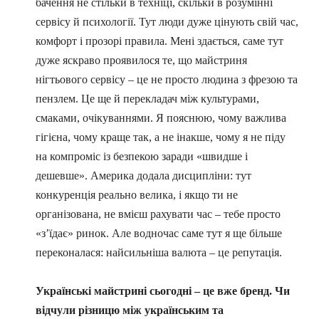
бачення не стільки в техніці, скільки в розумінні
сервісу й психології. Тут люди дуже цінують свій час,
комфорт і прозорі правила. Мені здається, саме тут
дуже яскраво проявилося те, що майстриня
нігтьового сервісу – це не просто людина з фрезою та
пензлем. Це ще й перекладач між культурами,
смаками, очікуваннями. Я пояснюю, чому важлива
гігієна, чому краще так, а не інакше, чому я не піду
на компроміс із безпекою заради «швидше і
дешевше». Америка додала дисципліни: тут
конкуренція реально велика, і якщо ти не
організована, не вмієш рахувати час – тебе просто
«з’їдає» ринок. Але водночас саме тут я ще більше
переконалася: найсильніша валюта – це репутація.
Українські майстрині сьогодні – це вже бренд. Чи
відчули різницю між українським та