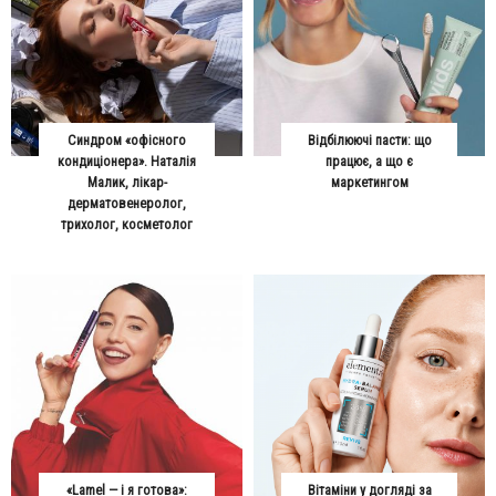
Синдром «офісного
Відбілюючі пасти: що
кондиціонера». Наталія
працює, а що є
Малик, лікар-
маркетингом
дерматовенеролог,
трихолог, косметолог
«Lamel — і я готова»:
Вітаміни у догляді за