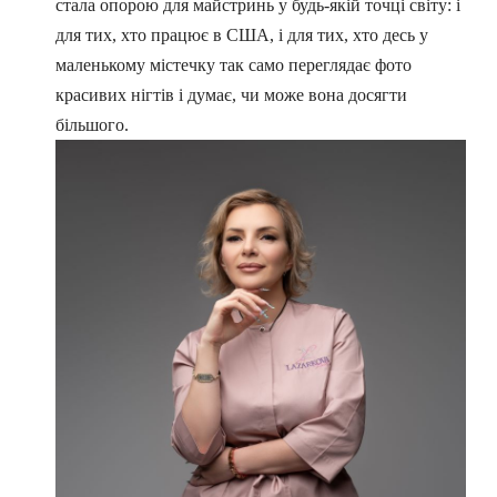
стала опорою для майстринь у будь-якій точці світу: і
для тих, хто працює в США, і для тих, хто десь у
маленькому містечку так само переглядає фото
красивих нігтів і думає, чи може вона досягти
більшого.