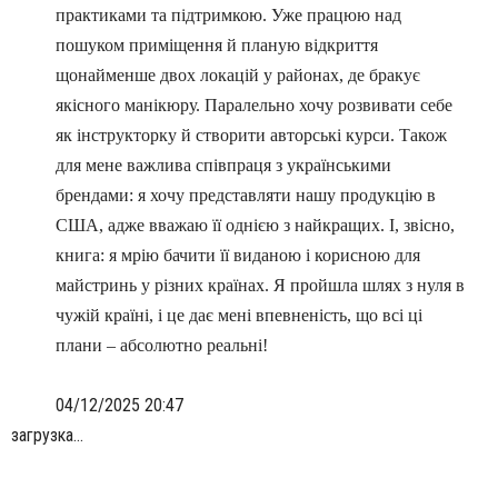
практиками та підтримкою. Уже працюю над
пошуком приміщення й планую відкриття
щонайменше двох локацій у районах, де бракує
якісного манікюру. Паралельно хочу розвивати себе
як інструкторку й створити авторські курси. Також
для мене важлива співпраця з українськими
брендами: я хочу представляти нашу продукцію в
США, адже вважаю її однією з найкращих. І, звісно,
книга: я мрію бачити її виданою і корисною для
майстринь у різних країнах. Я пройшла шлях з нуля в
чужій країні, і це дає мені впевненість, що всі ці
плани – абсолютно реальні!
04/12/2025 20:47
загрузка...