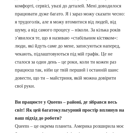
комфорті, сервісі, увазі до деталей. Мені доводилося
працювати дуже багато. Я і зараз можу сказати чесно:
я трудоголік, але я можу втомитися від людей, від
шуму, а від самого процесу – ніколи. За кілька років
з’явилося те, що я називаю «стабільним кістяком»:
люди, які йдуть саме до мене, записуються наперед,
чекають, підлаштовуються під мій графік. Це не
сталося за один день – це роки, коли ти кожен раз
працюєш так, ніби це твій перший і останній шанс
довести, що ти – майстриня, якій можна довірити
свої руки.
Ви працюєте у Queens – районі, де зібрався весь
світ! Як цей багатокультурний простір вплинув на
ваш підхід до роботи?
Queens – це окрема планета. Америка розширила моє