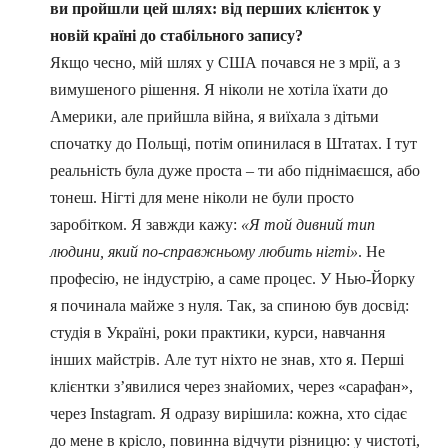
ви пройшли цей шлях: від перших клієнток у
новій країні до стабільного запису?
Якщо чесно, мій шлях у США почався не з мрії, а з
вимушеного рішення. Я ніколи не хотіла їхати до
Америки, але прийшла війна, я виїхала з дітьми
спочатку до Польщі, потім опинилася в Штатах. І тут
реальність була дуже проста – ти або піднімаєшся, або
тонеш. Нігті для мене ніколи не були просто
заробітком. Я завжди кажу:
«Я той дивний тип
людини, який по-справжньому любить нігті»
. Не
професію, не індустрію, а саме процес. У Нью-Йорку
я починала майже з нуля. Так, за спиною був досвід:
студія в Україні, роки практики, курси, навчання
інших майстрів. Але тут ніхто не знав, хто я. Перші
клієнтки з’явилися через знайомих, через «сарафан»,
через Instagram. Я одразу вирішила: кожна, хто сідає
до мене в крісло, повинна відчути різницю: у чистоті,