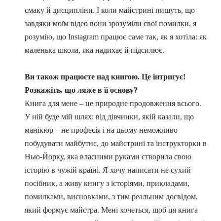
смаку й дисципліни. І коли майстрині пишуть, що
завдяки моїм відео вони зрозуміли свої помилки, я
розумію, що Instagram працює саме так, як я хотіла: як
маленька школа, яка надихає й підсилює.
Ви також працюєте над книгою. Це інтригує!
Розкажіть, що ляже в її основу?
Книга для мене – це природне продовження всього.
У ній буде мій шлях: від дівчинки, якій казали, що
манікюр – не професія і на цьому неможливо
побудувати майбутнє, до майстрині та інструкторки в
Нью-Йорку, яка власними руками створила свою
історію в чужій країні. Я хочу написати не сухий
посібник, а живу книгу з історіями, прикладами,
помилками, висновками, з тим реальним досвідом,
який формує майстра. Мені хочеться, щоб ця книга