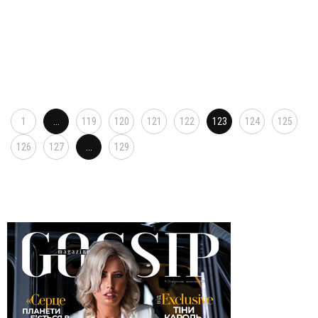
1
...
119
120
121
122
123
124
125
126
127
...
129