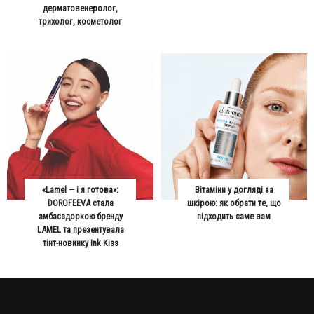
дерматовенеролог,
трихолог, косметолог
«Lamel — і я готова»:
Вітаміни у догляді за
DOROFEEVA стала
шкірою: як обрати те, що
амбасадоркою бренду
підходить саме вам
LAMEL та презентувала
тінт-новинку Ink Kiss