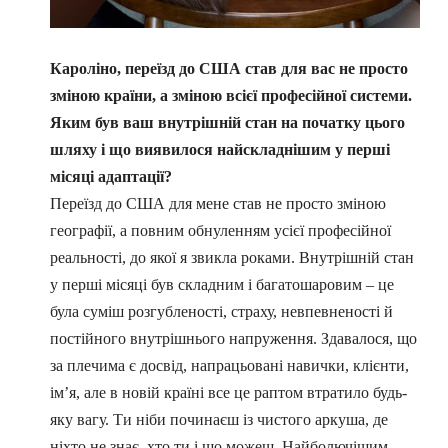
Кароліно, переїзд до США став для вас не просто
зміною країни, а зміною всієї професійної системи.
Яким був ваш внутрішній стан на початку цього
шляху і що виявилося найскладнішим у перші
місяці адаптації?
Переїзд до США для мене став не просто зміною
географії, а повним обнуленням усієї професійної
реальності, до якої я звикла роками. Внутрішній стан
у перші місяці був складним і багатошаровим – це
була суміш розгубленості, страху, невпевненості й
постійного внутрішнього напруження. Здавалося, що
за плечима є досвід, напрацьовані навички, клієнти,
ім’я, але в новій країні все це раптом втратило будь-
яку вагу. Ти ніби починаєш із чистого аркуша, де
ніхто не знає, хто ти і що можеш. Найболючішим