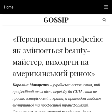
Home
GOSSIP
«Перепрошити професію:
як змінюється beauty-
майстер, виходячи на
американський ринок»
Кароліна
Макаренко
– українська візажистка, чий
професійний шлях після переїзду до США став не
просто історією зміни країни, а прикладом глибокої
внутрішньої та професійної трансформації.
Опинившись у новій системі координат, де не