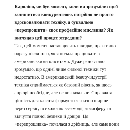
Кароліно, чи був момент, коли ви зрозуміли: щоб
залишитися конкурентною, потрібно не просто
вдосконалювати техніку, а буквально
«перепрошити» своє професійне мислення? Як
виглядав цей процес зсередини?
Так, цей момент настав досить швидко, практично
одразу після того, як я почала працювати з
американськими клієнтами. Дуже рано стало
зрозуміло, що однієї лише сильної техніки тут
недостатньо. В американській beauty-індустрії
техніка сприймається як базовий рівень, як щось
апріорі необхідне, але не визначальне. Справжня
цінність для клієнта формується значно ширше –
через сервіс, психологію взаємодії, атмосферу та
відчуття повної безпеки й довіри. Ця
«перепрошивка» почалася з дрібниць, але саме вони