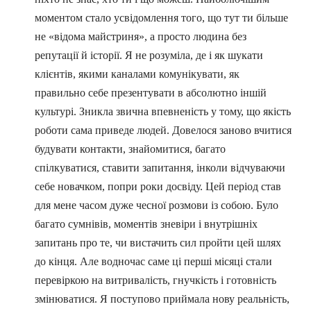
моментом стало усвідомлення того, що тут ти більше
не «відома майстриня», а просто людина без
репутації й історії. Я не розуміла, де і як шукати
клієнтів, якими каналами комунікувати, як
правильно себе презентувати в абсолютно іншій
культурі. Зникла звична впевненість у тому, що якість
роботи сама приведе людей. Довелося заново вчитися
будувати контакти, знайомитися, багато
спілкуватися, ставити запитання, інколи відчуваючи
себе новачком, попри роки досвіду. Цей період став
для мене часом дуже чесної розмови із собою. Було
багато сумнівів, моментів зневіри і внутрішніх
запитань про те, чи вистачить сил пройти цей шлях
до кінця. Але водночас саме ці перші місяці стали
перевіркою на витривалість, гнучкість і готовність
змінюватися. Я поступово приймала нову реальність,