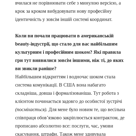
вчилася не порівнювати себе з минулою версією, а
крок за кроком вибудовувати нову професійну
ідентичність у зовсім іншій системі координат.
Коли ви почали працювати в американській
beauty-індустрії, що стало для вас найбільшим
культурним і професійним шоком? Які правила
гри тут виявилися зовсім іншими, ніж ті, до яких
ви звикли раніше?
Найбільшим відкриттям і водночас шоком стала
система комунікації. В США вона набагато
складніша, довша і формалізованіша. Тут робота з
клієнтом починається задовго до особистої зустрічі
(посміхається).
Для мене було новим те, що весільна
співпраця обов’язково закріплюється контрактом, де
прописано абсолютно все: послуги, час, умови
скасування, штрафи. Також мене здивувала