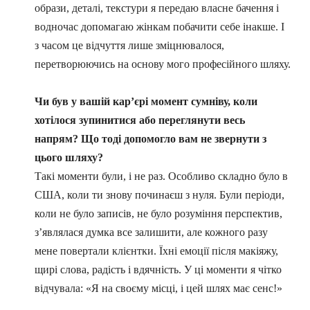
образи, деталі, текстури я передаю власне бачення і
водночас допомагаю жінкам побачити себе інакше. І
з часом це відчуття лише зміцнювалося,
перетворюючись на основу мого професійного шляху.
Чи був у вашій кар’єрі момент сумніву, коли
хотілося зупинитися або переглянути весь
напрям? Що тоді допомогло вам не звернути з
цього шляху?
Такі моменти були, і не раз. Особливо складно було в
США, коли ти знову починаєш з нуля. Були періоди,
коли не було записів, не було розуміння перспектив,
з’являлася думка все залишити, але кожного разу
мене повертали клієнтки. Їхні емоції після макіяжу,
щирі слова, радість і вдячність. У ці моменти я чітко
відчувала: «Я на своєму місці, і цей шлях має сенс!»