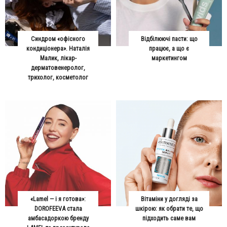
Синдром «офісного
Відбілюючі пасти: що
кондиціонера». Наталія
працює, а що є
Малик, лікар-
маркетингом
дерматовенеролог,
трихолог, косметолог
«Lamel — і я готова»:
Вітаміни у догляді за
DOROFEEVA стала
шкірою: як обрати те, що
амбасадоркою бренду
підходить саме вам