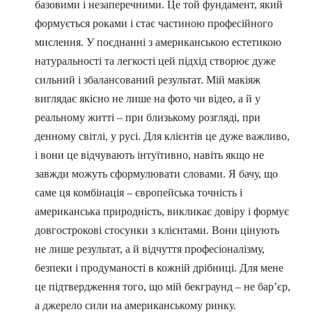
базовими і незаперечними. Це той фундамент, який
формується роками і стає частиною професійного
мислення. У поєднанні з американською естетикою
натуральності та легкості цей підхід створює дуже
сильний і збалансований результат. Мій макіяж
виглядає якісно не лише на фото чи відео, а й у
реальному житті – при близькому розгляді, при
денному світлі, у русі. Для клієнтів це дуже важливо,
і вони це відчувають інтуїтивно, навіть якщо не
завжди можуть сформулювати словами. Я бачу, що
саме ця комбінація – європейська точність і
американська природність, викликає довіру і формує
довгострокові стосунки з клієнтами. Вони цінують
не лише результат, а й відчуття професіоналізму,
безпеки і продуманості в кожній дрібниці. Для мене
це підтвердження того, що мій бекграунд – не бар’єр,
а джерело сили на американському ринку.