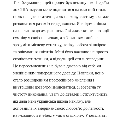
Так, безумовно, і цей процес був неминучим. Переїзд
до США змусив мене подивитися на власний стиль
не як на щось статичне, а як на живу систему, яка має
розвиватися разом із середовищем. Я свідомо пішла
на навчання до американської візажистки не з позиції
сумніву у своїх навичках, а з бажанням глибше
зрозуміти місцеву естетику, логіку роботи зі шкірою
та очікування клієнтів. Мені було важливо не просто
скопіювати техніки, а відчути цей стиль зсередини.
Це переосмислення не було відмовою від себе чи
знеціненням попереднього досвіду. Навпаки, воно
стало розширенням професійного мислення і
внутрішнім дозволом змінюватися. Я зберегла ту
чистоту виконання, увагу до деталей і структурність,
які дала мені українська школа макіяжу, але
доповнила їх американською любов’ю до легкості,
натуральності й ефекту «другої шкіри». У результаті