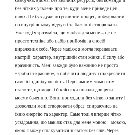
самоучка, вдома, без великих ресурсів, без команди й
без чітких уявлень про те, куди мене приведе цей
шлях. Це був дуже інтуїтивний процес, побудований
на внутрішньому відчутті та бажанні створювати.
Уже тоді я зрозуміла, що макіяж для мене – це не
просто техніка або набір прийомів, а спосіб
вираження себе. Через макіяж я могла передавати
настрій, характер, внутрішній стан жінки, її силу або
вразливість. Мені завжди було важливо не просто
«зробити красиво», а побачити людину і підкреслити
саме її індивідуальність. Переломним моментом
стало те, що моделі й клієнтки почали довіряти
моєму баченню. Вони приходили без чіткого запиту і
дозволяли мені створювати образ, спираючись на
їхню енергію та характер. Саме тоді я вперше чітко
усвідомила, що макіяж став для мене мовою – мовою,
якою я можу спілкуватися зі світом без слів. Через