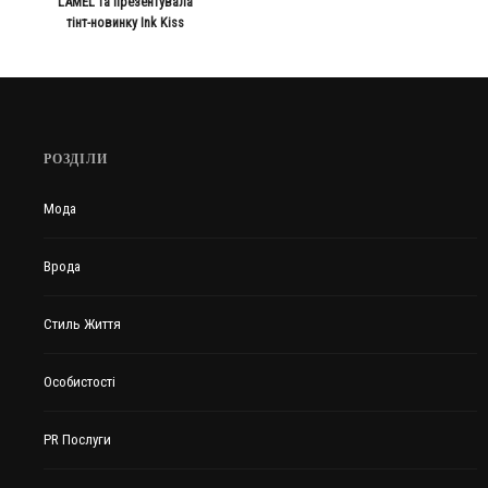
LAMEL та презентувала
тінт-новинку Ink Kiss
РОЗДІЛИ
Мода
Врода
Стиль Життя
Особистості
PR Послуги