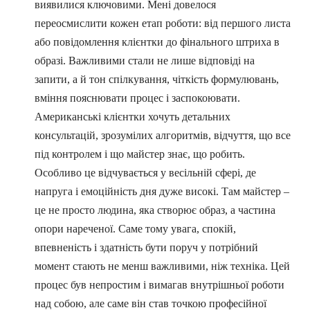
виявилися ключовими. Мені довелося
переосмислити кожен етап роботи: від першого листа
або повідомлення клієнтки до фінального штриха в
образі. Важливими стали не лише відповіді на
запити, а й тон спілкування, чіткість формулювань,
вміння пояснювати процес і заспокоювати.
Американські клієнтки хочуть детальних
консультацій, зрозумілих алгоритмів, відчуття, що все
під контролем і що майстер знає, що робить.
Особливо це відчувається у весільній сфері, де
напруга і емоційність дня дуже високі. Там майстер –
це не просто людина, яка створює образ, а частина
опори нареченої. Саме тому увага, спокій,
впевненість і здатність бути поруч у потрібний
момент стають не менш важливими, ніж техніка. Цей
процес був непростим і вимагав внутрішньої роботи
над собою, але саме він став точкою професійної