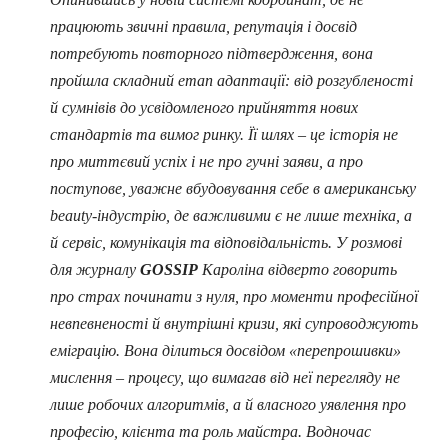
працюють звичні правила, репутація і досвід
потребують повторного підтвердження, вона
пройшла складний етап адаптації: від розгубленості
й сумнівів до усвідомленого прийняття нових
стандартів та вимог ринку. Її шлях – це історія не
про миттєвий успіх і не про гучні заяви, а про
поступове, уважне вбудовування себе в американську
beauty-індустрію, де важливими є не лише техніка, а
й сервіс, комунікація та відповідальність. У розмові
для журналу
GOSSIP
Кароліна відверто говорить
про страх починати з нуля, про моменти професійної
невпевненості й внутрішні кризи, які супроводжують
еміграцію. Вона ділиться досвідом «перепрошивки»
мислення – процесу, що вимагав від неї перегляду не
лише робочих алгоритмів, а й власного уявлення про
професію, клієнта та роль майстра. Водночас