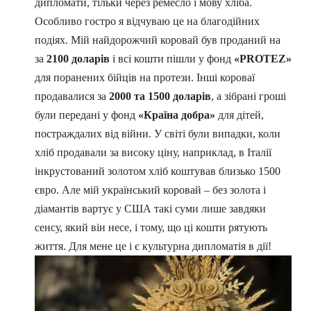
дипломати, тільки через ремесло і мову хліба.
Особливо гостро я відчуваю це на благодійних
подіях. Мій найдорожчий коровай був проданий на
за
2100 доларів
і всі кошти пішли у фонд
«PROTEZ»
для поранених бійців на протези. Інші короваї
продавалися за
2000 та 1500 доларів
, а зібрані гроші
були передані у фонд
«Країна добра»
для дітей,
постраждалих від війни. У світі були випадки, коли
хліб продавали за високу ціну, наприклад, в Італії
інкрустований золотом хліб коштував близько 1500
євро. Але мій український коровай – без золота і
діамантів вартує у США такі суми лише завдяки
сенсу, який він несе, і тому, що ці кошти рятують
життя. Для мене це і є культурна дипломатія в дії!