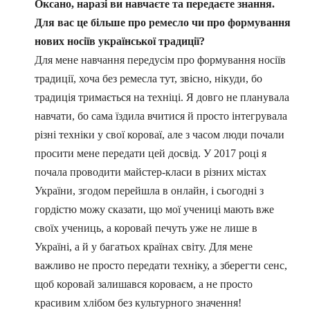
Оксано, наразі ви навчаєте та передаєте знання.
Для вас це більше про ремесло чи про формування
нових носіїв української традиції?
Для мене навчання передусім про формування носіїв
традиції, хоча без ремесла тут, звісно, нікуди, бо
традиція тримається на техніці. Я довго не планувала
навчати, бо сама їздила вчитися й просто інтегрувала
різні техніки у свої короваї, але з часом люди почали
просити мене передати цей досвід. У 2017 році я
почала проводити майстер-класи в різних містах
України, згодом перейшла в онлайн, і сьогодні з
гордістю можу сказати, що мої учениці мають вже
своїх учениць, а коровай печуть уже не лише в
Україні, а й у багатьох країнах світу. Для мене
важливо не просто передати техніку, а зберегти сенс,
щоб коровай залишався короваєм, а не просто
красивим хлібом без культурного значення!