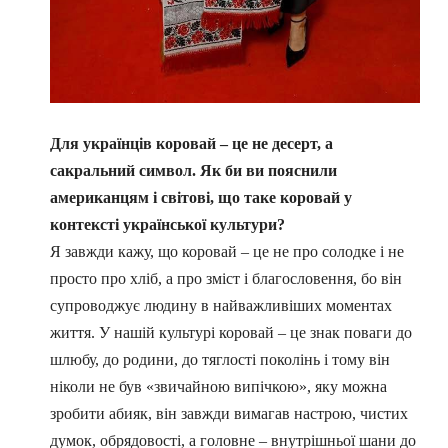
Для українців коровай – це не десерт, а
сакральний символ. Як би ви пояснили
американцям і світові, що таке коровай у
контексті української культури?
Я завжди кажу, що коровай – це не про солодке і не
просто про хліб, а про зміст і благословення, бо він
супроводжує людину в найважливіших моментах
життя. У нашій культурі коровай – це знак поваги до
шлюбу, до родини, до тяглості поколінь і тому він
ніколи не був «звичайною випічкою», яку можна
зробити абияк, він завжди вимагав настрою, чистих
думок, обрядовості, а головне – внутрішньої шани до