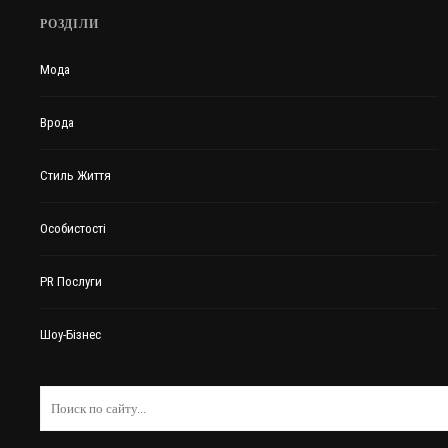
РОЗДІЛИ
Мода
Врода
Стиль Життя
Особистості
PR Послуги
Шоу-Бізнес