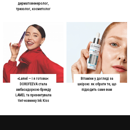
дерматовенеролог,
трихолог, косметолог
«Lamel — і я готова»:
Вітаміни у догляді за
DOROFEEVA стала
шкірою: як обрати те, що
амбасадоркою бренду
підходить саме вам
LAMEL та презентувала
тінт-новинку Ink Kiss