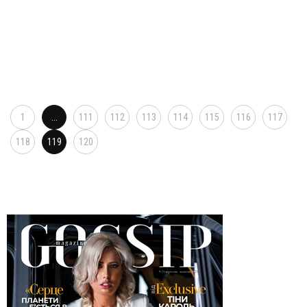
1
...
111
112
113
114
115
116
117
118
119
120